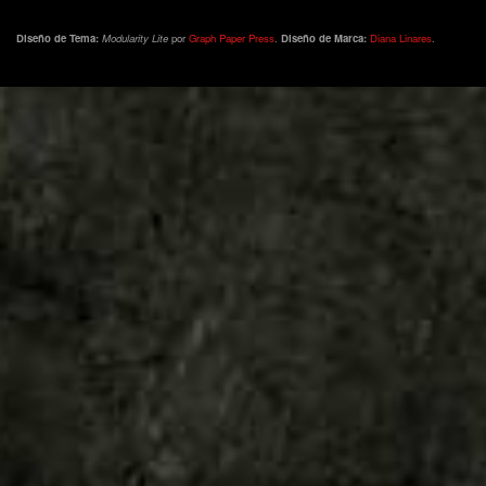
Diseño de Tema:
Modularity Lite
por
Graph Paper Press
.
Diseño de Marca:
Diana Linares
.