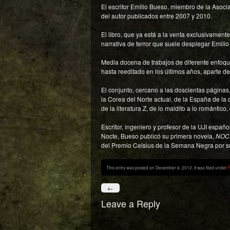
El escritor Emilio Bueso, miembro de la Asoci
del autor publicados entre 2007 y 2010.
El libro, que ya está a la venta exclusivamen
narrativa de terror que suele desplegar Emil
Media docena de trabajos de diferente enfoqu
hasta reeditado en los últimos años, aparte de 
El conjunto, cercano a las doscientas páginas, 
la Corea del Norte actual, de la España de la 
de la literatura Z, de lo maldito a lo romántic
Escritor, ingeniero y profesor de la UJI espa
Nocte, Bueso publicó su primera novela,
NOC
del Premio Celsius de la Semana Negra por 
This entry was posted on December 6, 2012. It was filed under
←
Leave a Reply