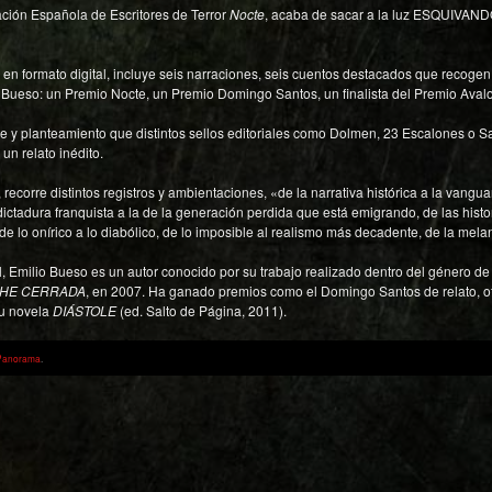
ación Española de Escritores de Terror
Nocte
, acaba de sacar a la luz ESQUIVAND
te en formato digital, incluye seis narraciones, seis cuentos destacados que recog
io Bueso: un Premio Nocte, un Premio Domingo Santos, un finalista del Premio Ava
e y planteamiento que distintos sellos editoriales como Dolmen, 23 Escalones o Sa
un relato inédito.
recorre distintos registros y ambientaciones, «de la narrativa histórica a la vanguard
dictadura franquista a la de la generación perdida que está emigrando, de las hist
o, de lo onírico a lo diabólico, de lo imposible al realismo más decadente, de la mela
ñol, Emilio Bueso es un autor conocido por su trabajo realizado dentro del género 
HE CERRADA
, en 2007. Ha ganado premios como el Domingo Santos de relato, ot
su novela
DIÁSTOLE
(ed. Salto de Página, 2011).
Panorama
.