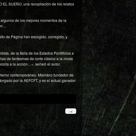
O EL SUEÑO, una recopilación de los relatos
en algunos de los mejores momentos de la
lon…
lto de Página han escogido, corregido, y
ista, de la Italia de los Estados Pontificios a
orias de fantasmas de corte clásico a la moda
ncolía a la acción…», señaló el autor.
de terror contemporáneo. Miembro fundador de
orgado por la AEFCFT, y es el actual ganador
→